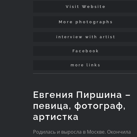
Visit Website
More photographs
interview with artist
Facebook
more links
Евгения Пиршина –
певица, фотограф,
артистка
Родилась и выросла в Москве. Окончила