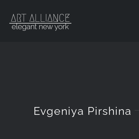
Skip
to
content
Evgeniya Pirshina