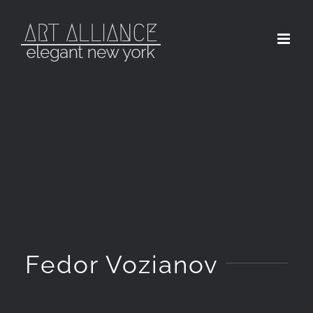
Skip
to
content
Fedor Vozianov